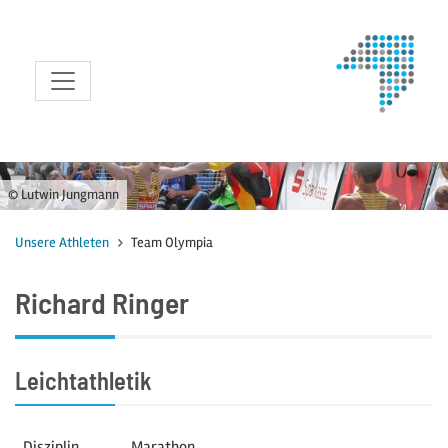
zum Inhalt
© Lutwin Jungmann
Unsere Athleten
Team Olympia
Richard Ringer
Leichtathletik
Disziplin
Marathon