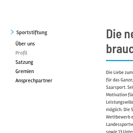
Die n
Sportstiftung
Über uns
brauc
Profil
Satzung
Gremien
Die Liebe zum
für das Ganze
Ansprechpartner
Saarsport. Se
Motivation fü
Leistungswill
möglich. Die 
Wettbewerb er
Landessportve
sowie 13 Unte