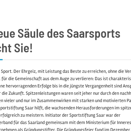
eue Säule des Saarsports
ht Sie!
 Sport. Der Ehrgeiz, mit Leistung das Beste zu erreichen, ohne die V
, für die Gemeinschaft aus dem Auge zu verlieren: Das ist charakteris
ine hervorragenden Erfolge bis in die jüngste Vergangenheit sind Ans
r die Zukunft. Spitzenleistungen waren seit jeher nur durch den nach
en vieler und nur im Zusammenwirken mit starken und motivierten P
Sportstiftung Saar hilft, die wachsenden Herausforderungen im spitz
folgreich zu meistern. Initiator der Sportstiftung Saar war der
rband für das Saarland gemeinsam mit dem Ministerium für Inneres
rnehmen als Gründungstifter. Die Gründungsfeier fand im Dezember 