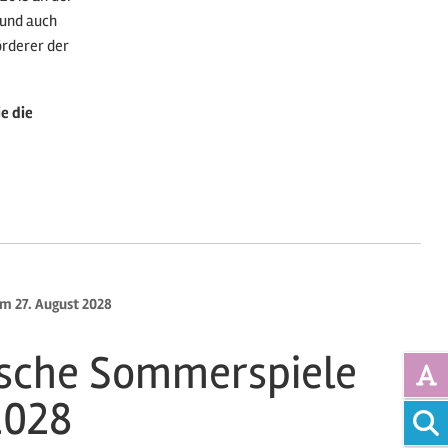
 und auch
rderer der
e die
um 27. August 2028
sche Sommerspiele
2028
Vollte