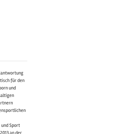
erantwortung
tisch für den
porn und
haltigen
artnern
ensportlichen
 und Sport
2013 an der