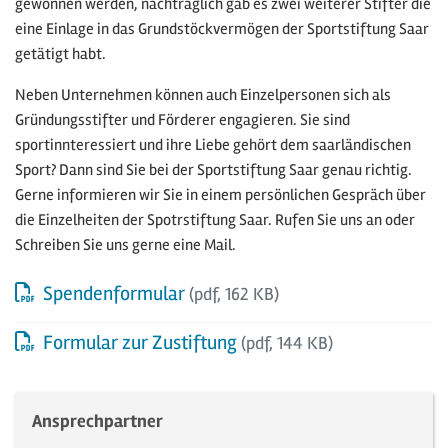
gewonnen werden, nachträglich gab es zwei weiterer Stifter die
eine Einlage in das Grundstöckvermögen der Sportstiftung Saar
getätigt habt.
Neben Unternehmen können auch Einzelpersonen sich als
Gründungsstifter und Förderer engagieren. Sie sind
sportinnteressiert und ihre Liebe gehört dem saarländischen
Sport? Dann sind Sie bei der Sportstiftung Saar genau richtig.
Gerne informieren wir Sie in einem persönlichen Gespräch über
die Einzelheiten der Spotrstiftung Saar. Rufen Sie uns an oder
Schreiben Sie uns gerne eine Mail.
Download der Datei:
Spendenformular
(pdf, 162 KB)
Download der Datei:
Formular zur Zustiftung
(pdf, 144 KB)
Ansprechpartner