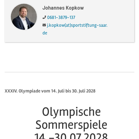
Johannes Kopkow
Telefon:
0681-3879-137
E-Mail:
j.kopkow(at)sportstiftung-saar.
de
XXXIV. Olympiade vom 14. Juli bis 30. Juli 2028
Olympische
Sommerspiele
14.-30.07.2028