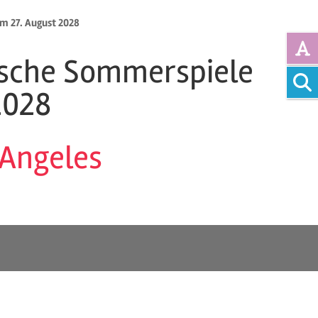
um 27. August 2028
sche Sommerspiele
Vollte
2028
 Angeles