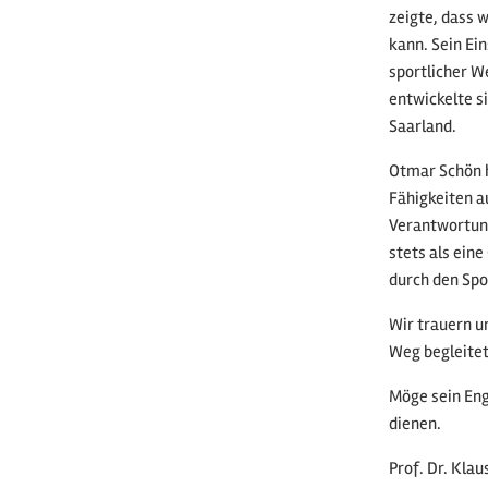
zeigte, dass 
kann. Sein Ei
sportlicher W
entwickelte s
Saarland.
Otmar Schön h
Fähigkeiten 
Verantwortung
stets als ein
durch den Spo
Wir trauern u
Weg begleitet
Möge sein En
dienen.
Prof. Dr. Kla