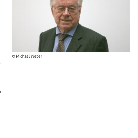
© Michael Weber
r
m
n