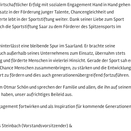
wirtschaftlicher Erfolg mit sozialem Engagement Hand in Hand gehen
nsatz in der Förderung junger Talente, Chancengleichheit und
erte lebt in der Sportstiftung weiter. Dank seiner Liebe zum Sport
ich die Sportstiftung Saar zu dem Förderer des Spitzensports im
interlässt eine bleibende Spur im Saarland. Er brachte seine
auch außerhalb seines Unternehmens zum Einsatz, übernahm stets
 und förderte Menschen in vielerlei Hinsicht. Gerade der Sport sah e
e Chance Menschen zusammenbringen, zu stärken und die Entwicklung
rt zu fördern und dies auch generationenübergreifend fortzuführen.
m Otmar Schön und sprechen der Familie und allen, die ihn auf seine
 haben, unser aufrichtiges Beileid aus.
gagement fortwirken und als Inspiration für kommende Generatione
us Steinbach (Vorstandsvorsitzender) &